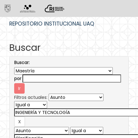
Skip
REPOSITORIO INSTITUCIONAL UAQ
navigation
Buscar
Buscar:
por
Filtros actuales: