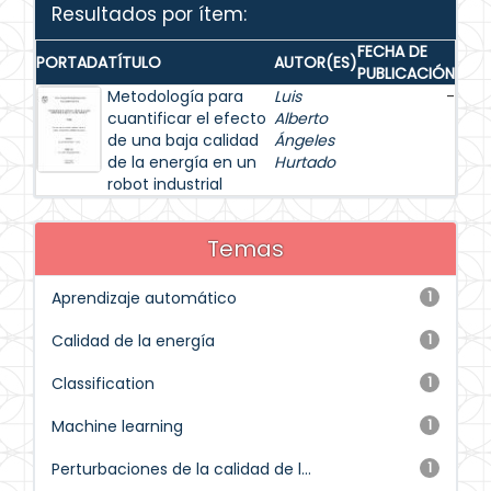
Resultados por ítem:
FECHA DE
PORTADA
TÍTULO
AUTOR(ES)
PUBLICACIÓN
Metodología para
Luis
-
cuantificar el efecto
Alberto
de una baja calidad
Ángeles
de la energía en un
Hurtado
robot industrial
Temas
Aprendizaje automático
1
Calidad de la energía
1
Classification
1
Machine learning
1
Perturbaciones de la calidad de l...
1