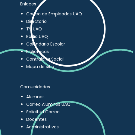
Enlaces
Correo de Empleados UAQ
Directorio
TV UAQ
Radio UAQ
Calendario Escolar
Bibliotecas
Contraloría Social
Mapa de sitio
Comunidades
Alumnos
Correo Alumnos UAQ
Solicitud Correo
Docentes
Administrativos