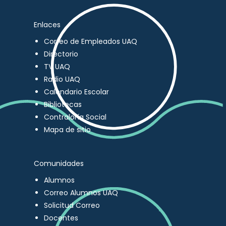
Enlaces
Correo de Empleados UAQ
Directorio
TV UAQ
Radio UAQ
Calendario Escolar
Bibliotecas
Contraloría Social
Mapa de sitio
Comunidades
Alumnos
Correo Alumnos UAQ
Solicitud Correo
Docentes