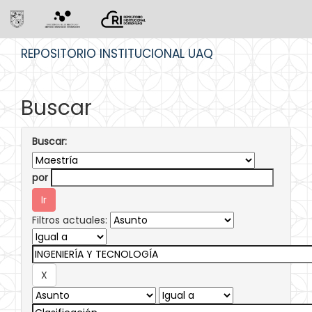
Skip
REPOSITORIO INSTITUCIONAL UAQ
navigation
Buscar
Buscar:
por
Filtros actuales: