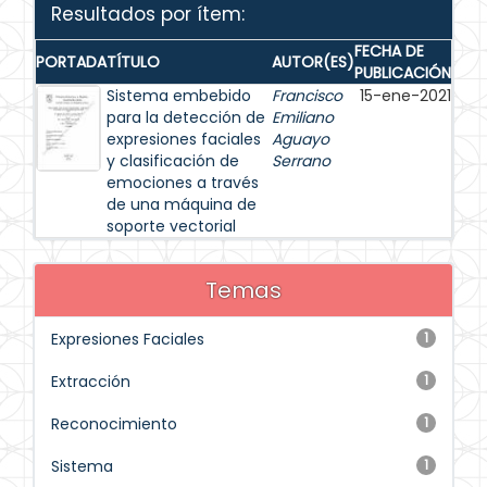
Resultados por ítem:
FECHA DE
PORTADA
TÍTULO
AUTOR(ES)
PUBLICACIÓN
Sistema embebido
Francisco
15-ene-2021
para la detección de
Emiliano
expresiones faciales
Aguayo
y clasificación de
Serrano
emociones a través
de una máquina de
soporte vectorial
Temas
Expresiones Faciales
1
Extracción
1
Reconocimiento
1
Sistema
1