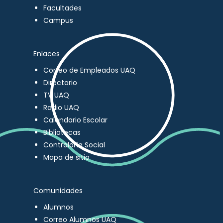
Facultades
Campus
Enlaces
Correo de Empleados UAQ
Directorio
TV UAQ
Radio UAQ
Calendario Escolar
Bibliotecas
Contraloría Social
Mapa de sitio
Comunidades
Alumnos
Correo Alumnos UAQ