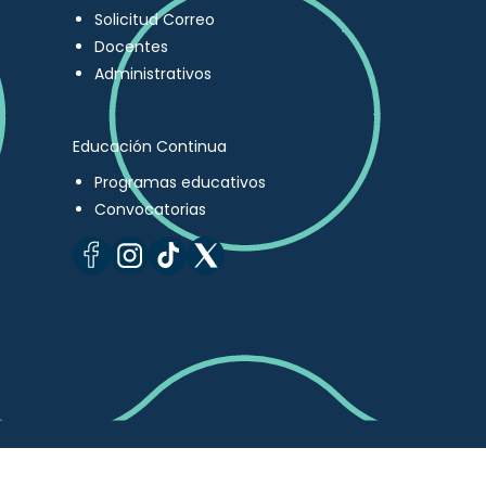
Solicitud Correo
Docentes
Administrativos
Educación Continua
Programas educativos
Convocatorias