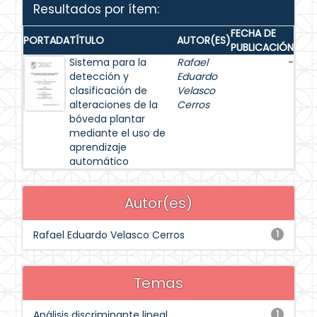
Resultados por ítem:
FECHA DE
PORTADA
TÍTULO
AUTOR(ES)
PUBLICACIÓN
Sistema para la
Rafael
-
detección y
Eduardo
clasificación de
Velasco
alteraciones de la
Cerros
bóveda plantar
mediante el uso de
aprendizaje
automático
Autor(es)
Rafael Eduardo Velasco Cerros
1
Temas
Análisis discriminante lineal
1