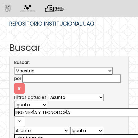
Skip
REPOSITORIO INSTITUCIONAL UAQ
navigation
Buscar
Buscar:
por
Filtros actuales: