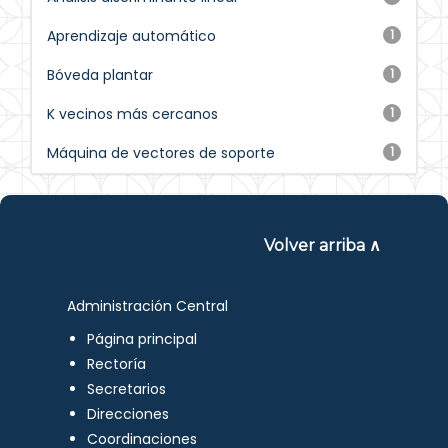
Aprendizaje automático
1
Bóveda plantar
1
K vecinos más cercanos
1
Máquina de vectores de soporte
1
Volver arriba ∧
Administración Central
Página principal
Rectoría
Secretarios
Direcciones
Coordinaciones