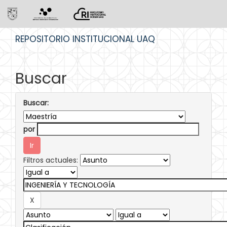
Skip
REPOSITORIO INSTITUCIONAL UAQ
navigation
Buscar
Buscar:
por
Filtros actuales: