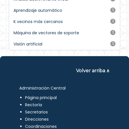
Aprendizaje automático
1
K vecinos más cercanos
1
Máquina de vectores de soporte
1
Visión artificial
1
Volver arriba ∧
Administración Central
Página principal
Rectoría
Secretarios
Direcciones
Coordinaciones