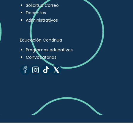
Solicitud Correo
Docentes
Administrativos
Educación Continua
Programas educativos
Convocatorias