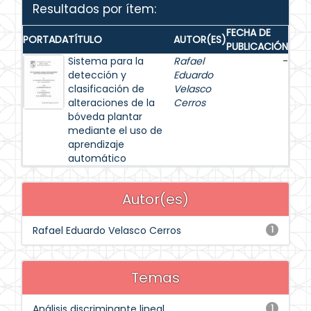
Resultados por ítem:
FECHA DE
PORTADA
TÍTULO
AUTOR(ES)
PUBLICACIÓN
Sistema para la
Rafael
-
detección y
Eduardo
clasificación de
Velasco
alteraciones de la
Cerros
bóveda plantar
mediante el uso de
aprendizaje
automático
Autor(es)
Rafael Eduardo Velasco Cerros
1
Temas
Análisis discriminante lineal
1