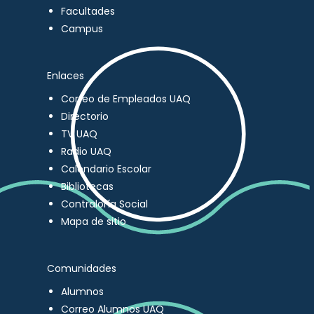
Facultades
Campus
Enlaces
Correo de Empleados UAQ
Directorio
TV UAQ
Radio UAQ
Calendario Escolar
Bibliotecas
Contraloría Social
Mapa de sitio
Comunidades
Alumnos
Correo Alumnos UAQ