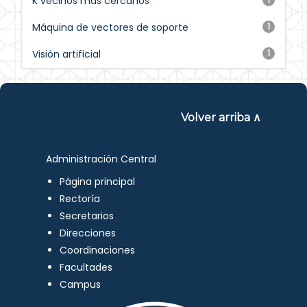
K vecinos más cercanos
Máquina de vectores de soporte
1
Visión artificial
1
Volver arriba ∧
Administración Central
Página principal
Rectoría
Secretarios
Direcciones
Coordinaciones
Facultades
Campus