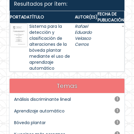
Resultados por ítem:
FECHA DE
PORTADA
TÍTULO
AUTOR(ES)
PUBLICACIÓN
Sistema para la
Rafael
-
detección y
Eduardo
clasificación de
Velasco
alteraciones de la
Cerros
bóveda plantar
mediante el uso de
aprendizaje
automático
Temas
Análisis discriminante lineal
1
Aprendizaje automático
1
Bóveda plantar
1
1