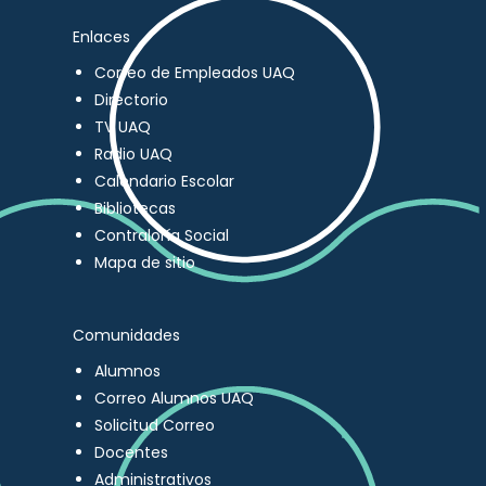
Enlaces
Correo de Empleados UAQ
Directorio
TV UAQ
Radio UAQ
Calendario Escolar
Bibliotecas
Contraloría Social
Mapa de sitio
Comunidades
Alumnos
Correo Alumnos UAQ
Solicitud Correo
Docentes
Administrativos