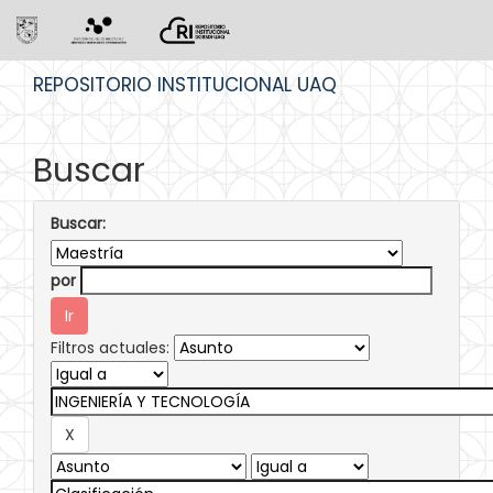
Skip
REPOSITORIO INSTITUCIONAL UAQ
navigation
Buscar
Buscar:
por
Filtros actuales: