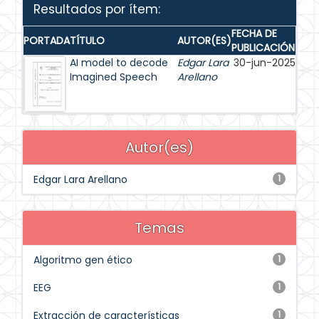
Resultados por ítem:
FECHA DE
PORTADA
TÍTULO
AUTOR(ES)
PUBLICACIÓN
AI model to decode
Edgar Lara
30-jun-2025
Imagined Speech
Arellano
Autor(es)
Edgar Lara Arellano
1
Temas
Algoritmo gen ético
1
EEG
1
Extracción de características
1