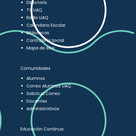
Directorio
TV UAQ
Radio UAQ
Calendario Escolar
Bibliotecas
Contraloría Social
Mapa de sitio
Comunidades
Alumnos
Correo Alumnos UAQ
Solicitud Correo
Docentes
Administrativos
Educación Continua