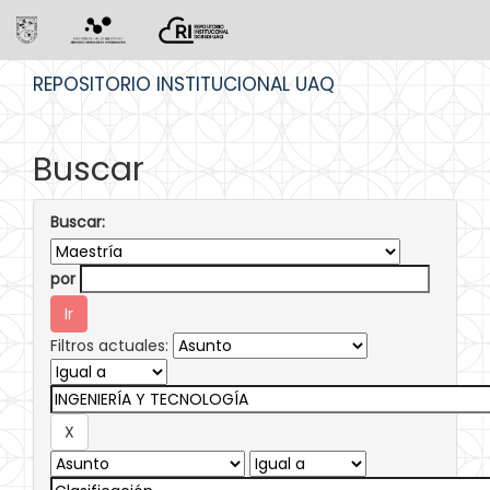
Skip
REPOSITORIO INSTITUCIONAL UAQ
navigation
Buscar
Buscar:
por
Filtros actuales: