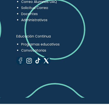
Correo Alumnos UAQ
Solicitud Correo
Docentes
Administrativos
Educación Continua
Programas educativos
Convocatorias