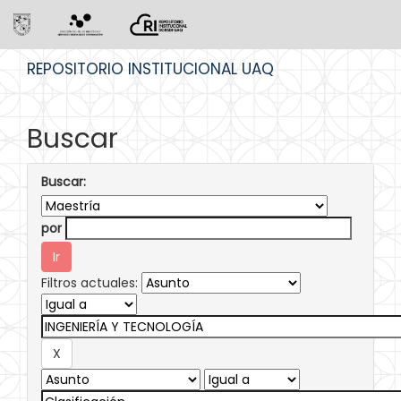
Skip
REPOSITORIO INSTITUCIONAL UAQ
navigation
Buscar
Buscar:
por
Filtros actuales: