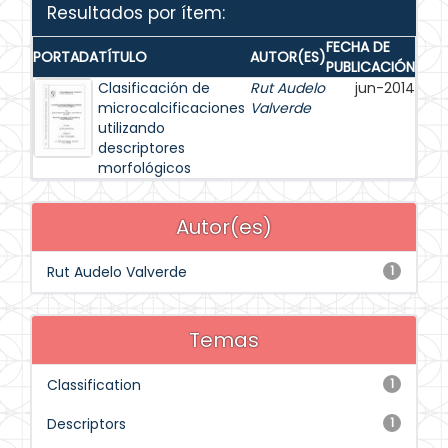
Resultados por ítem:
FECHA DE
PORTADA
TÍTULO
AUTOR(ES)
PUBLICACIÓN
Clasificación de
Rut Audelo
jun-2014
microcalcificaciones
Valverde
utilizando
descriptores
morfológicos
Autor(es)
Rut Audelo Valverde
1
Temas
Classification
1
Descriptors
1