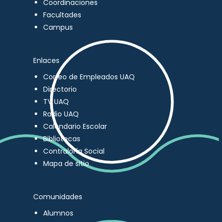
Coordinaciones
Facultades
Campus
Enlaces
Correo de Empleados UAQ
Directorio
TV UAQ
Radio UAQ
Calendario Escolar
Bibliotecas
Contraloría Social
Mapa de sitio
Comunidades
Alumnos