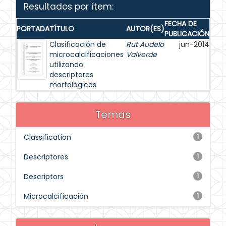
Resultados por ítem:
FECHA DE
PORTADA
TÍTULO
AUTOR(ES)
PUBLICACIÓN
Clasificación de
Rut Audelo
jun-2014
microcalcificaciones
Valverde
utilizando
descriptores
morfológicos
Temas
Classification
1
Descriptores
1
Descriptors
1
Microcalcificación
1