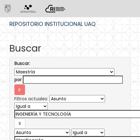
Skip
REPOSITORIO INSTITUCIONAL UAQ
navigation
Buscar
Buscar:
por
Filtros actuales: