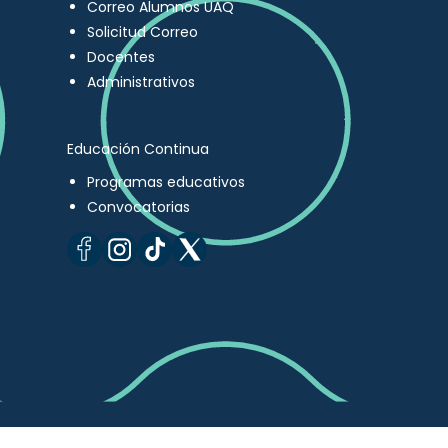
Correo Alumnos UAQ
Solicitud Correo
Docentes
Administrativos
Educación Continua
Programas educativos
Convocatorias