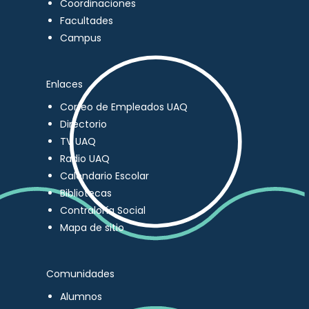
Coordinaciones
Facultades
Campus
Enlaces
Correo de Empleados UAQ
Directorio
TV UAQ
Radio UAQ
Calendario Escolar
Bibliotecas
Contraloría Social
Mapa de sitio
Comunidades
Alumnos