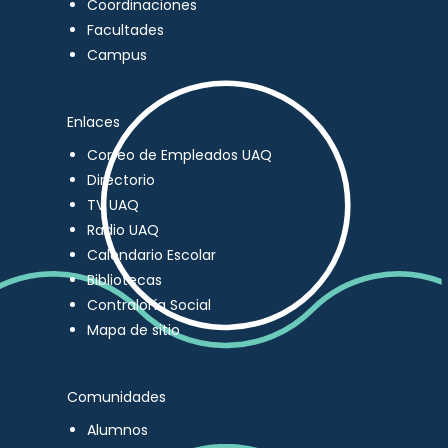
Coordinaciones
Facultades
Campus
Enlaces
Correo de Empleados UAQ
Directorio
TV UAQ
Radio UAQ
Calendario Escolar
Bibliotecas
Contraloría Social
Mapa de sitio
Comunidades
Alumnos