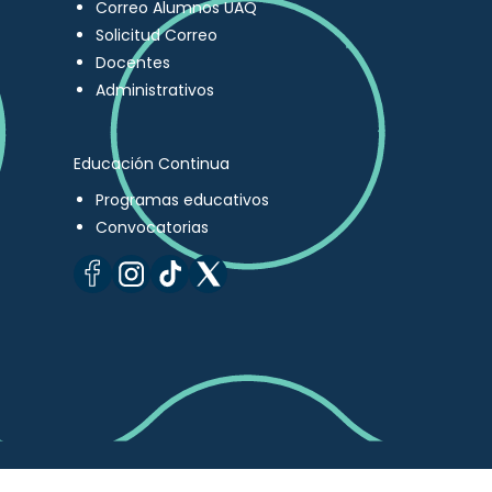
Correo Alumnos UAQ
Solicitud Correo
Docentes
Administrativos
Educación Continua
Programas educativos
Convocatorias