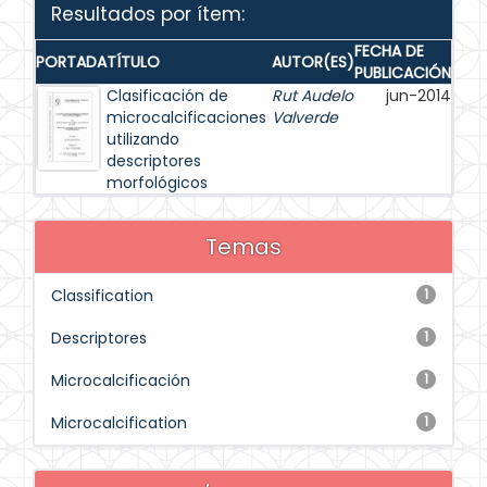
Resultados por ítem:
FECHA DE
PORTADA
TÍTULO
AUTOR(ES)
PUBLICACIÓN
Clasificación de
Rut Audelo
jun-2014
microcalcificaciones
Valverde
utilizando
descriptores
morfológicos
Temas
Classification
1
Descriptores
1
Microcalcificación
1
Microcalcification
1