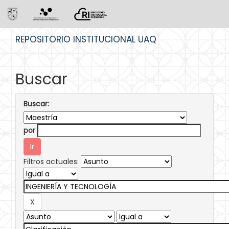
Skip
REPOSITORIO INSTITUCIONAL UAQ
navigation
Buscar
Buscar:
por
Filtros actuales: