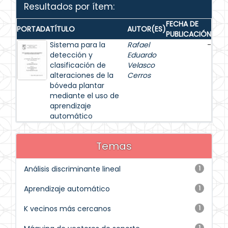
Resultados por ítem:
FECHA DE
PORTADA
TÍTULO
AUTOR(ES)
PUBLICACIÓN
Sistema para la
Rafael
-
detección y
Eduardo
clasificación de
Velasco
alteraciones de la
Cerros
bóveda plantar
mediante el uso de
aprendizaje
automático
Temas
Análisis discriminante lineal
1
Aprendizaje automático
1
K vecinos más cercanos
1
1