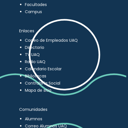
Facultades
Campus
Enlaces
Correo de Empleados UAQ
Directorio
TV UAQ
Radio UAQ
Calendario Escolar
Bibliotecas
Contraloría Social
Mapa de sitio
Comunidades
Alumnos
Correo Alumnos UAQ