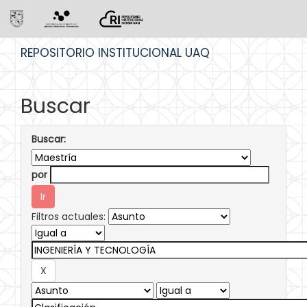
Skip
REPOSITORIO INSTITUCIONAL UAQ
navigation
Buscar
Buscar:
por
Filtros actuales: