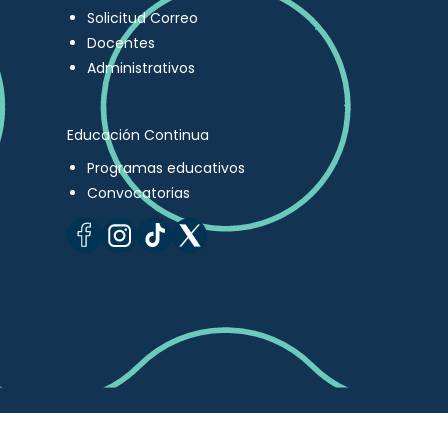
Solicitud Correo
Docentes
Administrativos
Educación Continua
Programas educativos
Convocatorias