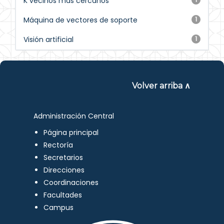
K vecinos más cercanos
Máquina de vectores de soporte
1
Visión artificial
1
Volver arriba ∧
Administración Central
Página principal
Rectoría
Secretarios
Direcciones
Coordinaciones
Facultades
Campus