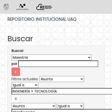
Skip
REPOSITORIO INSTITUCIONAL UAQ
navigation
Buscar
Buscar:
por
Filtros actuales: