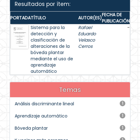
Resultados por ítem:
FECHA DE
PORTADA
TÍTULO
AUTOR(ES)
PUBLICACIÓN
Sistema para la
Rafael
-
detección y
Eduardo
clasificación de
Velasco
alteraciones de la
Cerros
bóveda plantar
mediante el uso de
aprendizaje
automático
Temas
Análisis discriminante lineal
1
Aprendizaje automático
1
Bóveda plantar
1
1