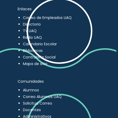
Enlaces
Correo de Empleados UAQ
Directorio
TV UAQ
Radio UAQ
Calendario Escolar
Bibliotecas
Contraloría Social
Mapa de sitio
Comunidades
Alumnos
Correo Alumnos UAQ
Solicitud Correo
Docentes
Administrativos