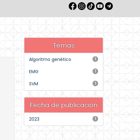
Temas
Algoritmo genético
1
EMG
1
SVM
1
Fecha de publicación
2023
1