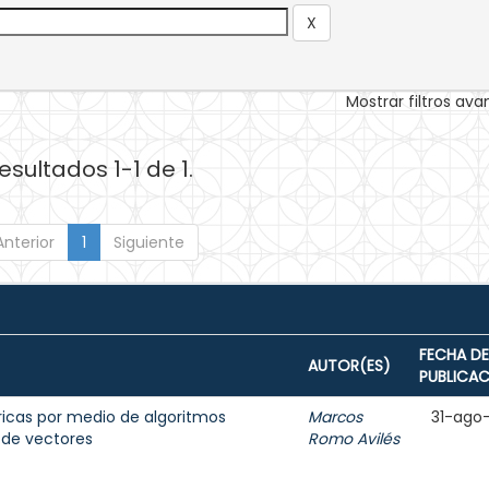
Mostrar filtros av
esultados 1-1 de 1.
Anterior
1
Siguiente
FECHA DE
AUTOR(ES)
PUBLICA
ricas por medio de algoritmos
Marcos
31-ago
 de vectores
Romo Avilés