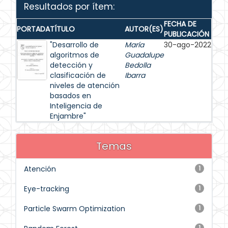
Resultados por ítem:
FECHA DE
PORTADA
TÍTULO
AUTOR(ES)
PUBLICACIÓN
"Desarrollo de
María
30-ago-2022
algoritmos de
Guadalupe
detección y
Bedolla
clasificación de
Ibarra
niveles de atención
basados en
Inteligencia de
Enjambre"
Temas
Atención
1
Eye-tracking
1
Particle Swarm Optimization
1
1