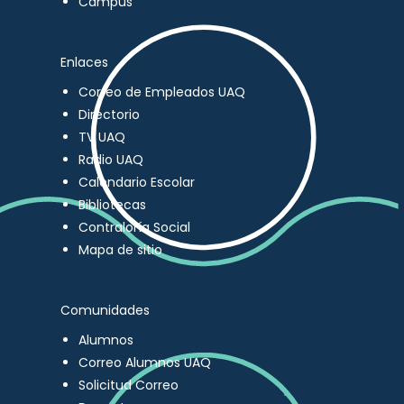
Campus
Enlaces
Correo de Empleados UAQ
Directorio
TV UAQ
Radio UAQ
Calendario Escolar
Bibliotecas
Contraloría Social
Mapa de sitio
Comunidades
Alumnos
Correo Alumnos UAQ
Solicitud Correo