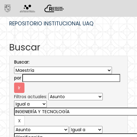
Skip
REPOSITORIO INSTITUCIONAL UAQ
navigation
Buscar
Buscar:
por
Filtros actuales: