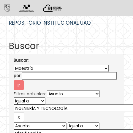
Skip
REPOSITORIO INSTITUCIONAL UAQ
navigation
Buscar
Buscar:
por
Filtros actuales: