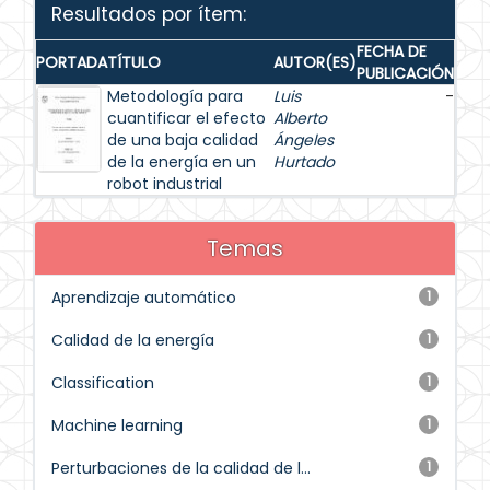
Resultados por ítem:
FECHA DE
PORTADA
TÍTULO
AUTOR(ES)
PUBLICACIÓN
Metodología para
Luis
-
cuantificar el efecto
Alberto
de una baja calidad
Ángeles
de la energía en un
Hurtado
robot industrial
Temas
Aprendizaje automático
1
Calidad de la energía
1
Classification
1
Machine learning
1
Perturbaciones de la calidad de l...
1