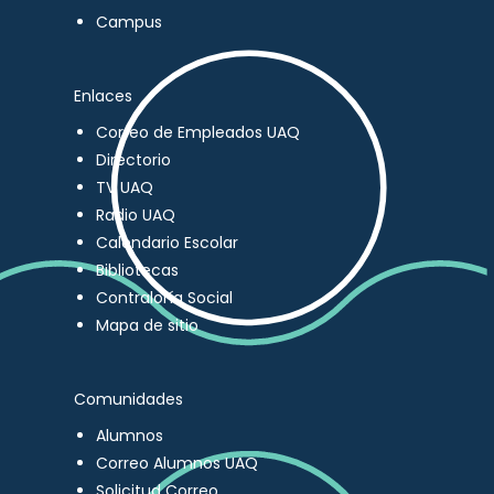
Campus
Enlaces
Correo de Empleados UAQ
Directorio
TV UAQ
Radio UAQ
Calendario Escolar
Bibliotecas
Contraloría Social
Mapa de sitio
Comunidades
Alumnos
Correo Alumnos UAQ
Solicitud Correo