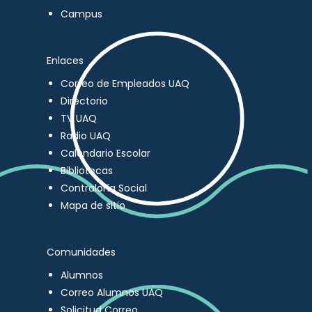
Campus
Enlaces
Correo de Empleados UAQ
Directorio
TV UAQ
Radio UAQ
Calendario Escolar
Bibliotecas
Contraloría Social
Mapa de sitio
Comunidades
Alumnos
Correo Alumnos UAQ
Solicitud Correo