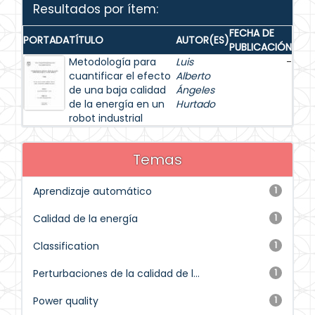
Resultados por ítem:
FECHA DE
PORTADA
TÍTULO
AUTOR(ES)
PUBLICACIÓN
Metodología para
Luis
-
cuantificar el efecto
Alberto
de una baja calidad
Ángeles
de la energía en un
Hurtado
robot industrial
Temas
Aprendizaje automático
1
Calidad de la energía
1
Classification
1
Perturbaciones de la calidad de l...
1
Power quality
1