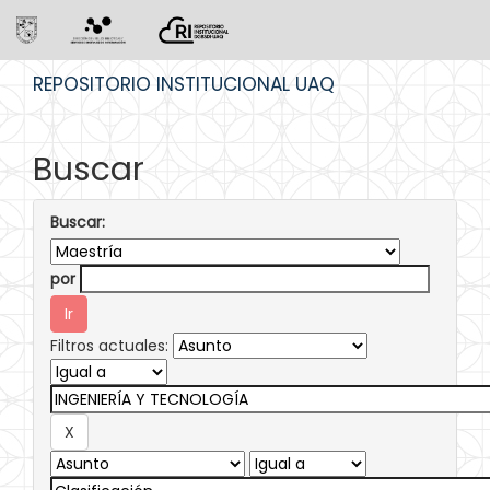
Skip
REPOSITORIO INSTITUCIONAL UAQ
navigation
Buscar
Buscar:
por
Filtros actuales: