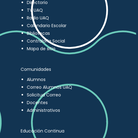
Directorio
TV UAQ
Radio UAQ
Calendario Escolar
Bibliotecas
Contraloría Social
Mapa de sitio
Comunidades
Alumnos
Correo Alumnos UAQ
Solicitud Correo
Docentes
Administrativos
Educación Continua