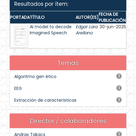
Resultados por ítem:
FECHA DE
PORTADA
TÍTULO
AUTOR(ES)
PUBLICACIÓN
AI model to decode
Edgar Lara
30-jun-2025
Imagined Speech
Arellano
Temas
Algoritmo gen ético
1
EEG
1
Extracción de características
1
Director / colaboradores
Andras Takacs
1