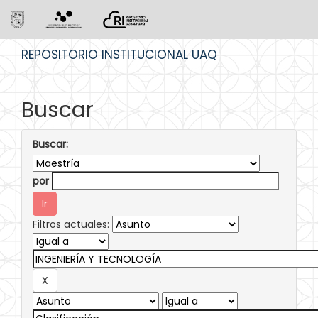
Skip
REPOSITORIO INSTITUCIONAL UAQ
navigation
Buscar
Buscar:
por
Filtros actuales: