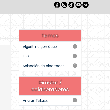
Temas
Algoritmo gen ético
1
EEG
1
Selección de electrodos
1
Director /
colaboradores
Andras Takacs
1