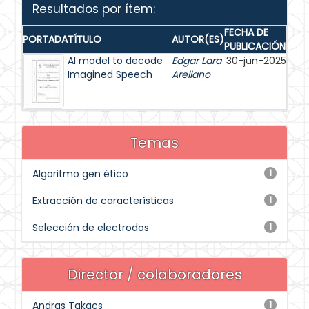
Resultados por ítem:
FECHA DE
PORTADA
TÍTULO
AUTOR(ES)
PUBLICACIÓN
AI model to decode
Edgar Lara
30-jun-2025
Imagined Speech
Arellano
Temas
Algoritmo gen ético
1
Extracción de características
1
Selección de electrodos
1
Director / colaboradores
Andras Takacs
1