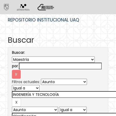
Skip
REPOSITORIO INSTITUCIONAL UAQ
navigation
Buscar
Buscar:
por
Filtros actuales: