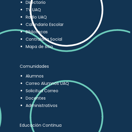
Directorio
TV UAQ
Radio UAQ
Calendario Escolar
Bibliotecas
Contraloría Social
Mapa de sitio
Comunidades
Alumnos
Correo Alumnos UAQ
Solicitud Correo
Docentes
Administrativos
Educación Continua