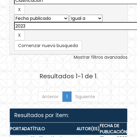
Comenzar nueva busqueda
Mostrar filtros avanzados
Resultados 1-1 de 1.
Anterior
1
Siguiente
Resultados por ítem:
FECHA DE
PORTADA
TÍTULO
AUTOR(ES)
PUBLICACIÓN