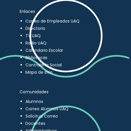
Enlaces
Correo de Empleados UAQ
Directorio
TV UAQ
Radio UAQ
Calendario Escolar
Bibliotecas
Contraloría Social
Mapa de sitio
Comunidades
Alumnos
Correo Alumnos UAQ
Solicitud Correo
Docentes
Administrativos