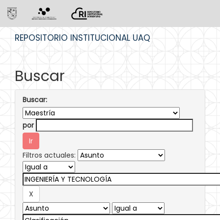
Skip
REPOSITORIO INSTITUCIONAL UAQ
navigation
Buscar
Buscar:
por
Filtros actuales: