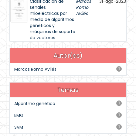
Clasificación de
Marcos
31-ago-2023
señales
Romo
mioeléctricas por
Avilés
medio de algoritmos
genéticos y
máquinas de soporte
de vectores
Autor(es)
Marcos Romo Avilés
1
Temas
Algoritmo genético
1
EMG
1
SVM
1