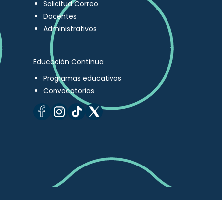
Solicitud Correo
Docentes
Administrativos
Educación Continua
Programas educativos
Convocatorias