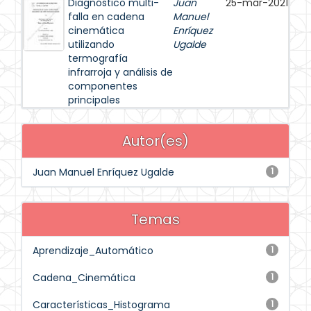
Diagnóstico multi-
Juan
25-mar-2021
falla en cadena
Manuel
cinemática
Enríquez
utilizando
Ugalde
termografía
infrarroja y análisis de
componentes
principales
Autor(es)
Juan Manuel Enríquez Ugalde
1
Temas
Aprendizaje_Automático
1
Cadena_Cinemática
1
Características_Histograma
1