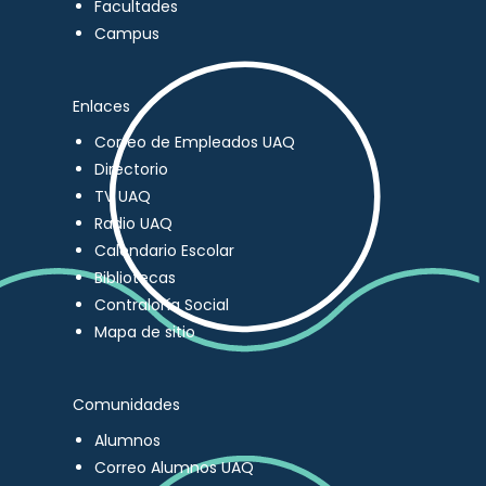
Facultades
Campus
Enlaces
Correo de Empleados UAQ
Directorio
TV UAQ
Radio UAQ
Calendario Escolar
Bibliotecas
Contraloría Social
Mapa de sitio
Comunidades
Alumnos
Correo Alumnos UAQ