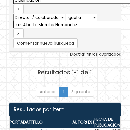
Comenzar nueva busqueda
Mostrar filtros avanzados
Resultados 1-1 de 1.
Anterior
1
Siguiente
Resultados por ítem:
FECHA DE
PORTADA
TÍTULO
AUTOR(ES)
PUBLICACIÓN