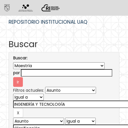
Skip
REPOSITORIO INSTITUCIONAL UAQ
navigation
Buscar
Buscar:
por
Filtros actuales: