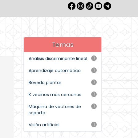
Temas
Análisis discriminante lineal
1
Aprendizaje automático
1
Bóveda plantar
1
K vecinos más cercanos
1
Máquina de vectores de
1
soporte
Visión artificial
1