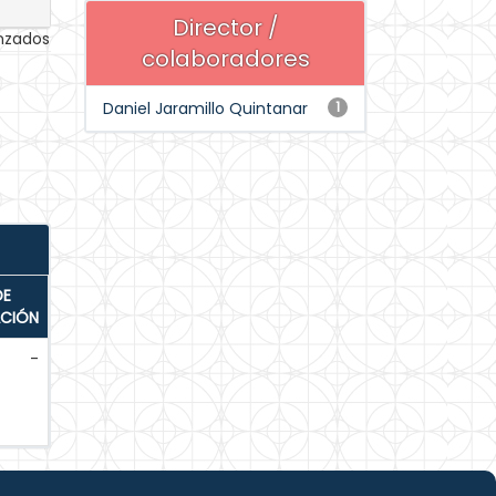
Director /
anzados
colaboradores
Daniel Jaramillo Quintanar
1
DE
ACIÓN
-