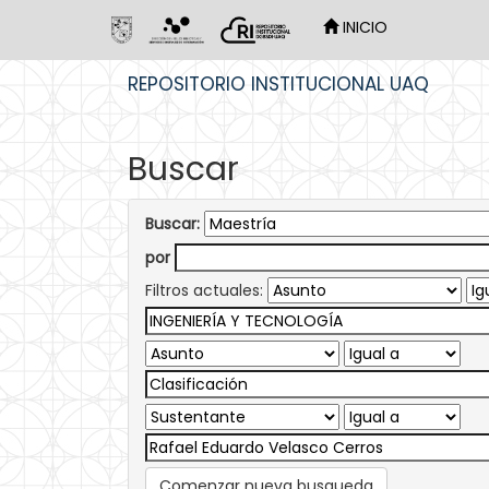
INICIO
Skip
REPOSITORIO INSTITUCIONAL UAQ
navigation
Buscar
Buscar:
por
Filtros actuales:
Comenzar nueva busqueda