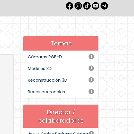
Temas
Cámaras RGB-D
1
Modelos 3D
1
Reconstrucción 3D
1
Redes neuronales
1
Director /
colaboradores
1