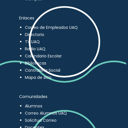
Enlaces
Correo de Empleados UAQ
Directorio
TV UAQ
Radio UAQ
Calendario Escolar
Bibliotecas
Contraloría Social
Mapa de sitio
Comunidades
Alumnos
Correo Alumnos UAQ
Solicitud Correo
Docentes