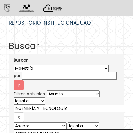
Skip
REPOSITORIO INSTITUCIONAL UAQ
navigation
Buscar
Buscar:
por
Filtros actuales: