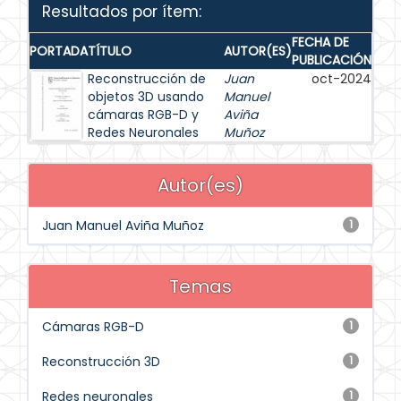
Resultados por ítem:
FECHA DE
PORTADA
TÍTULO
AUTOR(ES)
PUBLICACIÓN
Reconstrucción de
Juan
oct-2024
objetos 3D usando
Manuel
cámaras RGB-D y
Aviña
Redes Neuronales
Muñoz
Autor(es)
Juan Manuel Aviña Muñoz
1
Temas
Cámaras RGB-D
1
Reconstrucción 3D
1
Redes neuronales
1