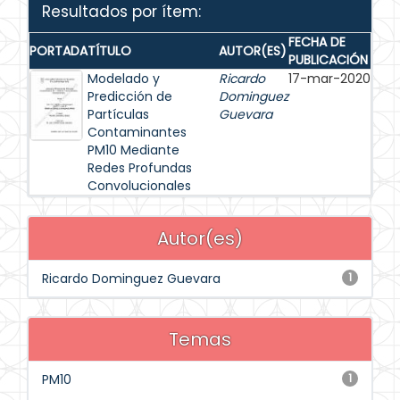
Resultados por ítem:
FECHA DE
PORTADA
TÍTULO
AUTOR(ES)
PUBLICACIÓN
Modelado y
Ricardo
17-mar-2020
Predicción de
Dominguez
Partículas
Guevara
Contaminantes
PM10 Mediante
Redes Profundas
Convolucionales
Autor(es)
Ricardo Dominguez Guevara
1
Temas
PM10
1