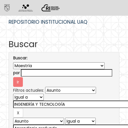
Skip
REPOSITORIO INSTITUCIONAL UAQ
navigation
Buscar
Buscar:
por
Filtros actuales: