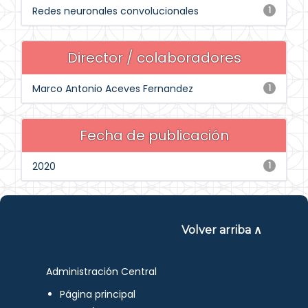
Redes neuronales convolucionales
1
Director / colaboradores
Marco Antonio Aceves Fernandez
1
Fecha de publicación
2020
1
Volver arriba ∧
Administración Central
Página principal