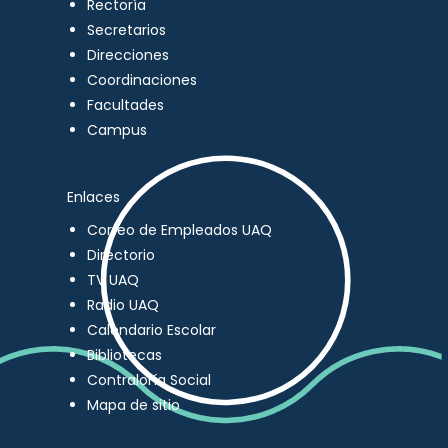
Rectoría
Secretarios
Direcciones
Coordinaciones
Facultades
Campus
Enlaces
Correo de Empleados UAQ
Directorio
TV UAQ
Radio UAQ
Calendario Escolar
Bibliotecas
Contraloría Social
Mapa de sitio