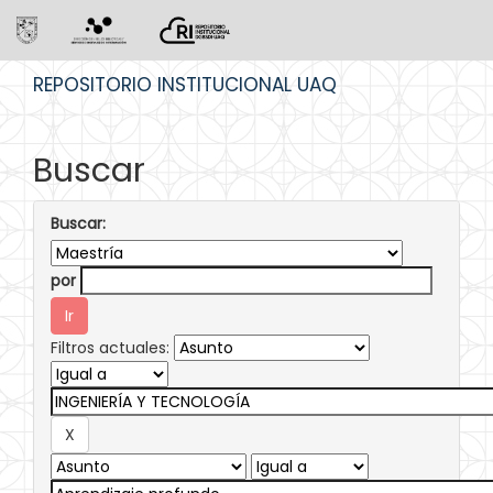
Skip
REPOSITORIO INSTITUCIONAL UAQ
navigation
Buscar
Buscar:
por
Filtros actuales: