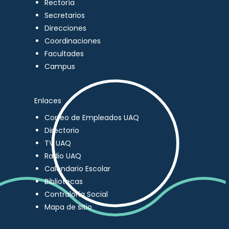
Rectoría
Secretarios
Direcciones
Coordinaciones
Facultades
Campus
Enlaces
Correo de Empleados UAQ
Directorio
TV UAQ
Radio UAQ
Calendario Escolar
Bibliotecas
Contraloría Social
Mapa de sitio