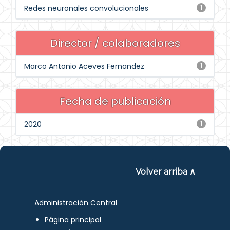
Redes neuronales convolucionales
1
Director / colaboradores
Marco Antonio Aceves Fernandez
1
Fecha de publicación
2020
1
Volver arriba ∧
Administración Central
Página principal