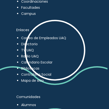
Coordinaciones
Facultades
Campus
Enlaces
Correo de Empleados UAQ
Directorio
TV UAQ
Radio UAQ
Calendario Escolar
Bibliotecas
Contraloría Social
Mapa de sitio
Comunidades
Alumnos