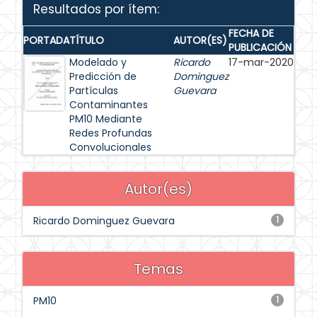
Resultados por ítem:
FECHA DE
PORTADA
TÍTULO
AUTOR(ES)
PUBLICACIÓN
Modelado y
Ricardo
17-mar-2020
Predicción de
Dominguez
Partículas
Guevara
Contaminantes
PM10 Mediante
Redes Profundas
Convolucionales
Autor(es)
Ricardo Dominguez Guevara
1
Temas
PM10
1