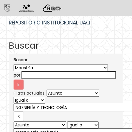
Skip
REPOSITORIO INSTITUCIONAL UAQ
navigation
Buscar
Buscar:
por
Filtros actuales: