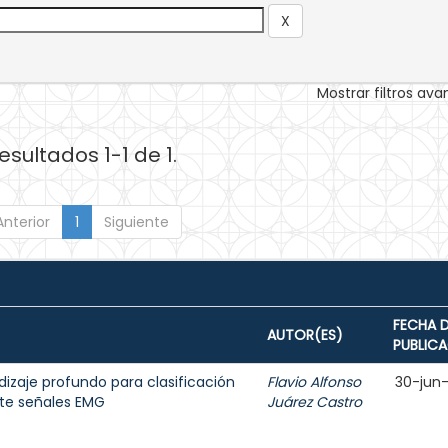
Mostrar filtros av
esultados 1-1 de 1.
Anterior
1
Siguiente
FECHA 
AUTOR(ES)
PUBLIC
dizaje profundo para clasificación
Flavio Alfonso
30-jun
te señales EMG
Juárez Castro