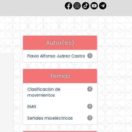
Autor(es)
Flavio Alfonso Juárez Castro
1
Temas
Clasificación de
1
movimientos
EMG
1
Señales mioeléctricas
1