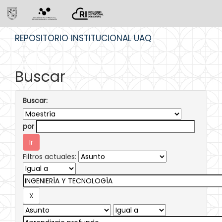
Skip
REPOSITORIO INSTITUCIONAL UAQ
navigation
Buscar
Buscar:
por
Filtros actuales: