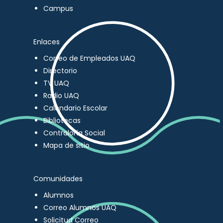
Campus
Enlaces
Correo de Empleados UAQ
Directorio
TV UAQ
Radio UAQ
Calendario Escolar
Bibliotecas
Contraloría Social
Mapa de sitio
Comunidades
Alumnos
Correo Alumnos UAQ
Solicitud Correo