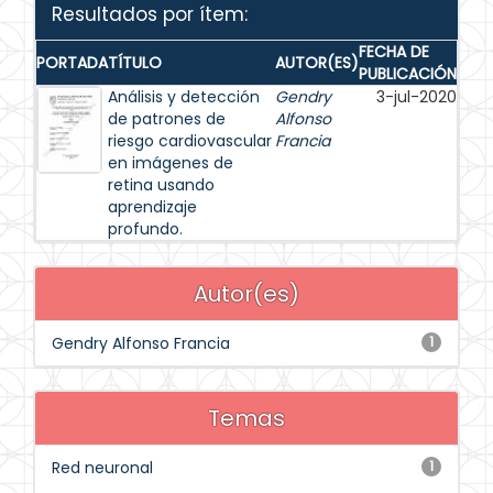
Resultados por ítem:
FECHA DE
PORTADA
TÍTULO
AUTOR(ES)
PUBLICACIÓN
Análisis y detección
Gendry
3-jul-2020
de patrones de
Alfonso
riesgo cardiovascular
Francia
en imágenes de
retina usando
aprendizaje
profundo.
Autor(es)
Gendry Alfonso Francia
1
Temas
Red neuronal
1