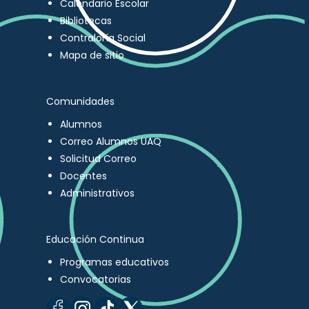
Calendario Escolar
Bibliotecas
Contraloría Social
Mapa de sitio
Comunidades
Alumnos
Correo Alumnos UAQ
Solicitud Correo
Docentes
Administrativos
Educación Continua
Programas educativos
Convocatorias