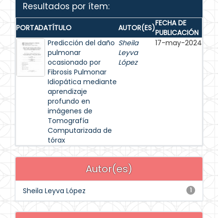
Resultados por ítem:
FECHA DE
PORTADA
TÍTULO
AUTOR(ES)
PUBLICACIÓN
Predicción del daño
Sheila
17-may-2024
pulmonar
Leyva
ocasionado por
López
Fibrosis Pulmonar
Idiopática mediante
aprendizaje
profundo en
imágenes de
Tomografía
Computarizada de
tórax
Autor(es)
Sheila Leyva López
1