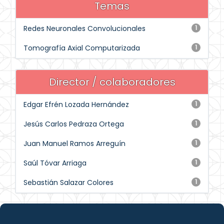
Temas
Redes Neuronales Convolucionales
1
Tomografía Axial Computarizada
1
Director / colaboradores
Edgar Efrén Lozada Hernández
1
Jesús Carlos Pedraza Ortega
1
Juan Manuel Ramos Arreguín
1
Saúl Tóvar Arriaga
1
Sebastián Salazar Colores
1