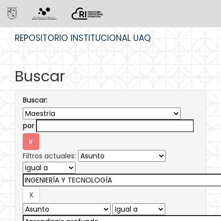
Skip
REPOSITORIO INSTITUCIONAL UAQ
navigation
Buscar
Buscar:
por
Filtros actuales: