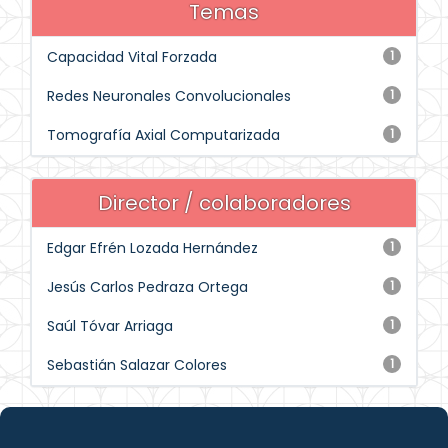
Temas
Capacidad Vital Forzada
1
Redes Neuronales Convolucionales
1
Tomografía Axial Computarizada
1
Director / colaboradores
Edgar Efrén Lozada Hernández
1
Jesús Carlos Pedraza Ortega
1
Saúl Tóvar Arriaga
1
Sebastián Salazar Colores
1