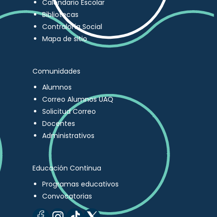
Calendario Escolar
Bibliotecas
Contraloría Social
Mapa de sitio
Comunidades
Alumnos
Correo Alumnos UAQ
Solicitud Correo
Docentes
Administrativos
Educación Continua
Programas educativos
Convocatorias