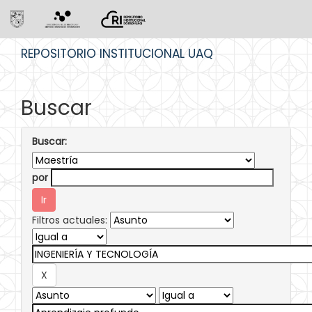
Skip
REPOSITORIO INSTITUCIONAL UAQ
navigation
Buscar
Buscar:
por
Filtros actuales: