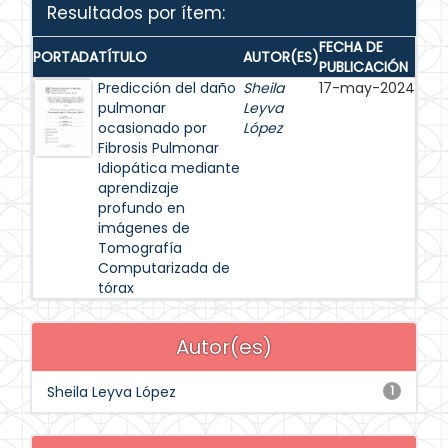
Resultados por ítem:
FECHA DE
PORTADA
TÍTULO
AUTOR(ES)
PUBLICACIÓN
Predicción del daño
Sheila
17-may-2024
pulmonar
Leyva
ocasionado por
López
Fibrosis Pulmonar
Idiopática mediante
aprendizaje
profundo en
imágenes de
Tomografía
Computarizada de
tórax
Autor(es)
Sheila Leyva López
1