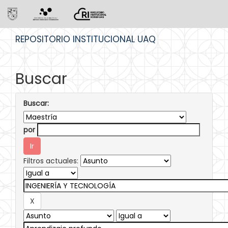
Skip
REPOSITORIO INSTITUCIONAL UAQ
navigation
Buscar
Buscar:
por
Filtros actuales: