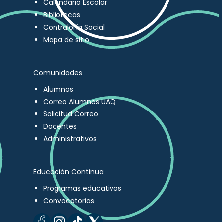
Calendario Escolar
Bibliotecas
Contraloría Social
Mapa de sitio
Comunidades
Alumnos
Correo Alumnos UAQ
Solicitud Correo
Docentes
Administrativos
Educación Continua
Programas educativos
Convocatorias