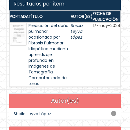
Resultados por ítem:
FECHA DE
PORTADA
TÍTULO
AUTOR(ES)
PUBLICACIÓN
Predicción del daño
Sheila
17-may-2024
pulmonar
Leyva
ocasionado por
López
Fibrosis Pulmonar
Idiopática mediante
aprendizaje
profundo en
imágenes de
Tomografía
Computarizada de
tórax
Autor(es)
Sheila Leyva López
1