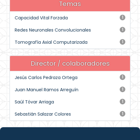
Temas
Capacidad Vital Forzada
1
Redes Neuronales Convolucionales
1
Tomografía Axial Computarizada
1
Director / colaboradores
Jesús Carlos Pedraza Ortega
1
Juan Manuel Ramos Arreguín
1
Saúl Tóvar Arriaga
1
Sebastián Salazar Colores
1