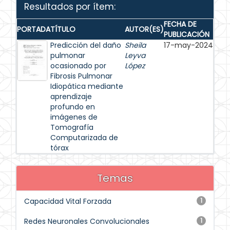
Resultados por ítem:
FECHA DE
PORTADA
TÍTULO
AUTOR(ES)
PUBLICACIÓN
Predicción del daño
Sheila
17-may-2024
pulmonar
Leyva
ocasionado por
López
Fibrosis Pulmonar
Idiopática mediante
aprendizaje
profundo en
imágenes de
Tomografía
Computarizada de
tórax
Temas
Capacidad Vital Forzada
1
Redes Neuronales Convolucionales
1