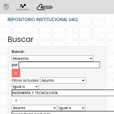
Skip
REPOSITORIO INSTITUCIONAL UAQ
navigation
Buscar
Buscar:
por
Filtros actuales: