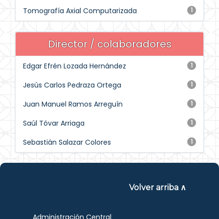
Tomografía Axial Computarizada
1
Director / colaboradores
Edgar Efrén Lozada Hernández
1
Jesús Carlos Pedraza Ortega
1
Juan Manuel Ramos Arreguín
1
Saúl Tóvar Arriaga
1
Sebastián Salazar Colores
1
Volver arriba ∧
Administración Central