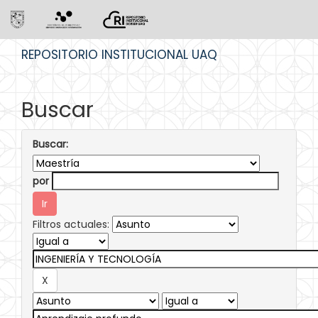
Skip
REPOSITORIO INSTITUCIONAL UAQ
navigation
Buscar
Buscar:
por
Filtros actuales: