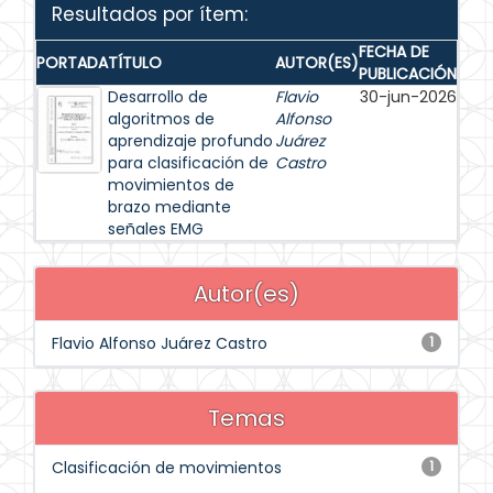
Resultados por ítem:
FECHA DE
PORTADA
TÍTULO
AUTOR(ES)
PUBLICACIÓN
Desarrollo de
Flavio
30-jun-2026
algoritmos de
Alfonso
aprendizaje profundo
Juárez
para clasificación de
Castro
movimientos de
brazo mediante
señales EMG
Autor(es)
Flavio Alfonso Juárez Castro
1
Temas
Clasificación de movimientos
1