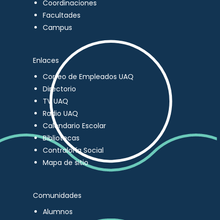
Coordinaciones
Facultades
Campus
Enlaces
Correo de Empleados UAQ
Directorio
TV UAQ
Radio UAQ
Calendario Escolar
Bibliotecas
Contraloría Social
Mapa de sitio
Comunidades
Alumnos