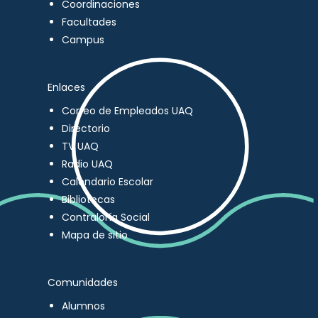
Coordinaciones
Facultades
Campus
Enlaces
Correo de Empleados UAQ
Directorio
TV UAQ
Radio UAQ
Calendario Escolar
Bibliotecas
Contraloría Social
Mapa de sitio
Comunidades
Alumnos