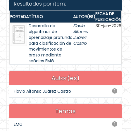
Resultados por ítem:
FECHA DE
PORTADA
TÍTULO
AUTOR(ES)
PUBLICACIÓN
Desarrollo de
Flavio
30-jun-2026
algoritmos de
Alfonso
aprendizaje profundo
Juárez
para clasificación de
Castro
movimientos de
brazo mediante
señales EMG
Autor(es)
Flavio Alfonso Juárez Castro
1
Temas
EMG
1