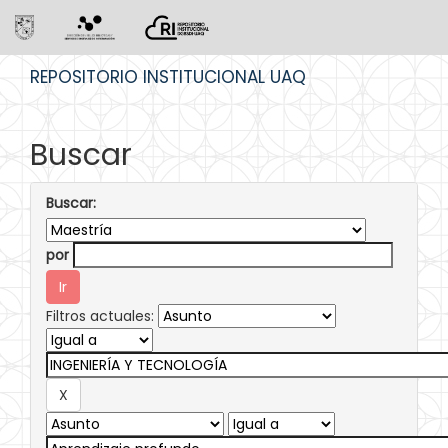
Skip
REPOSITORIO INSTITUCIONAL UAQ
navigation
Buscar
Buscar:
por
Filtros actuales: