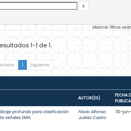
Mostrar filtros av
esultados 1-1 de 1.
Anterior
1
Siguiente
FECHA 
AUTOR(ES)
PUBLIC
dizaje profundo para clasificación
Flavio Alfonso
30-jun
te señales EMG
Juárez Castro