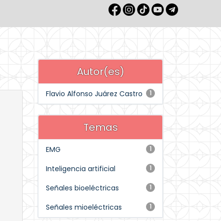
Autor(es)
Flavio Alfonso Juárez Castro
1
Temas
EMG
1
Inteligencia artificial
1
Señales bioeléctricas
1
Señales mioeléctricas
1