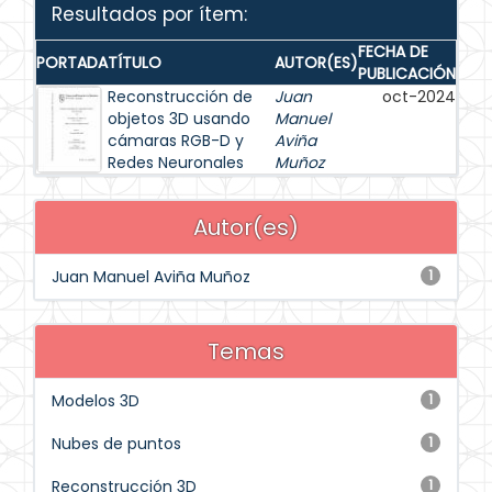
Resultados por ítem:
FECHA DE
PORTADA
TÍTULO
AUTOR(ES)
PUBLICACIÓN
Reconstrucción de
Juan
oct-2024
objetos 3D usando
Manuel
cámaras RGB-D y
Aviña
Redes Neuronales
Muñoz
Autor(es)
Juan Manuel Aviña Muñoz
1
Temas
Modelos 3D
1
Nubes de puntos
1
Reconstrucción 3D
1