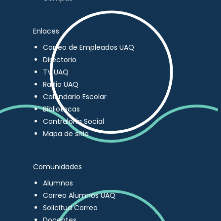
Enlaces
Correo de Empleados UAQ
Directorio
TV UAQ
Radio UAQ
Calendario Escolar
Bibliotecas
Contraloría Social
Mapa de sitio
Comunidades
Alumnos
Correo Alumnos UAQ
Solicitud Correo
Docentes