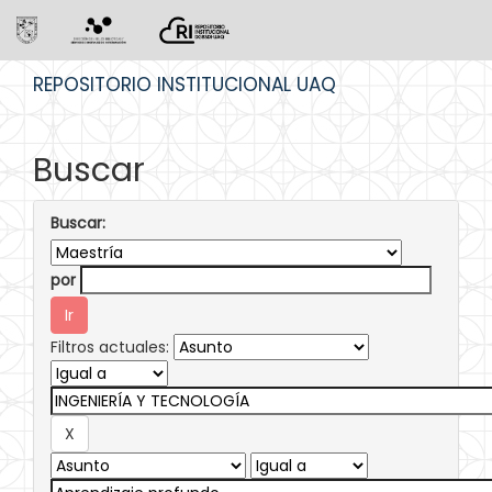
Skip
REPOSITORIO INSTITUCIONAL UAQ
navigation
Buscar
Buscar:
por
Filtros actuales: