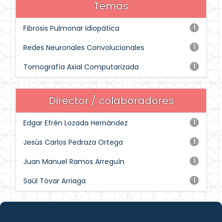
Temas
Fibrosis Pulmonar Idiopática
1
Redes Neuronales Convolucionales
1
Tomografía Axial Computarizada
1
Director / colaboradores
Edgar Efrén Lozada Hernández
1
Jesús Carlos Pedraza Ortega
1
Juan Manuel Ramos Arreguín
1
Saúl Tóvar Arriaga
1