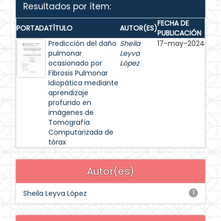
Resultados por ítem:
FECHA DE
PORTADA
TÍTULO
AUTOR(ES)
PUBLICACIÓN
Predicción del daño
Sheila
17-may-2024
pulmonar
Leyva
ocasionado por
López
Fibrosis Pulmonar
Idiopática mediante
aprendizaje
profundo en
imágenes de
Tomografía
Computarizada de
tórax
Autor(es)
Sheila Leyva López
1