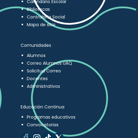
Calendario Escolar
Bibliotecas
Contraloría Social
Mapa de sitio
Comunidades
Alumnos
Correo Alumnos UAQ
Solicitud Correo
Docentes
Administrativos
Educación Continua
Programas educativos
Convocatorias