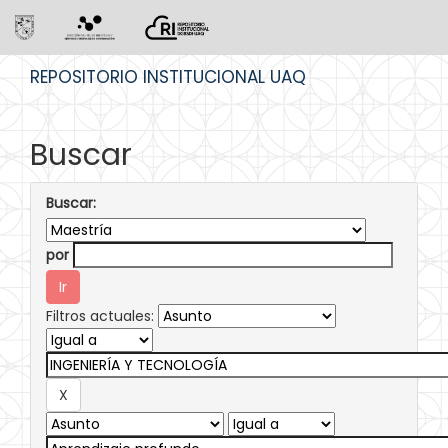
Skip
REPOSITORIO INSTITUCIONAL UAQ
navigation
Buscar
Buscar:
por
Filtros actuales: