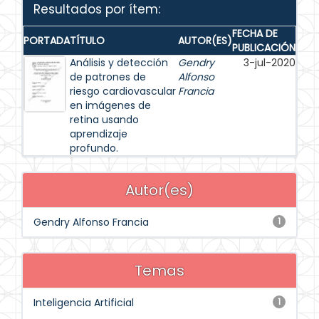
Resultados por ítem:
FECHA DE
PORTADA
TÍTULO
AUTOR(ES)
PUBLICACIÓN
Análisis y detección
Gendry
3-jul-2020
de patrones de
Alfonso
riesgo cardiovascular
Francia
en imágenes de
retina usando
aprendizaje
profundo.
Autor(es)
Gendry Alfonso Francia
1
Temas
Inteligencia Artificial
1