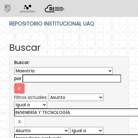
Skip
REPOSITORIO INSTITUCIONAL UAQ
navigation
Buscar
Buscar:
por
Filtros actuales: