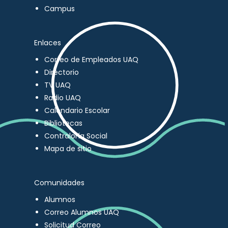
Campus
Enlaces
Correo de Empleados UAQ
Directorio
TV UAQ
Radio UAQ
Calendario Escolar
Bibliotecas
Contraloría Social
Mapa de sitio
Comunidades
Alumnos
Correo Alumnos UAQ
Solicitud Correo