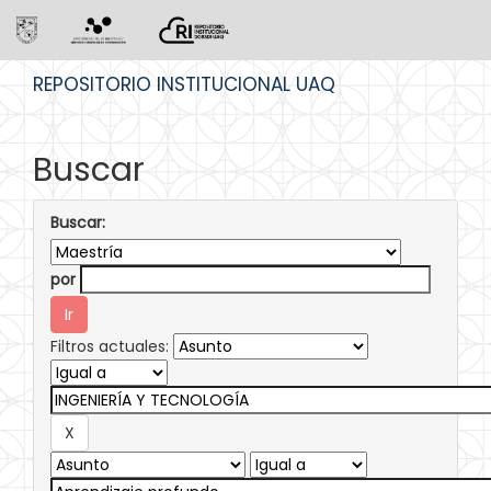
Skip
REPOSITORIO INSTITUCIONAL UAQ
navigation
Buscar
Buscar:
por
Filtros actuales: