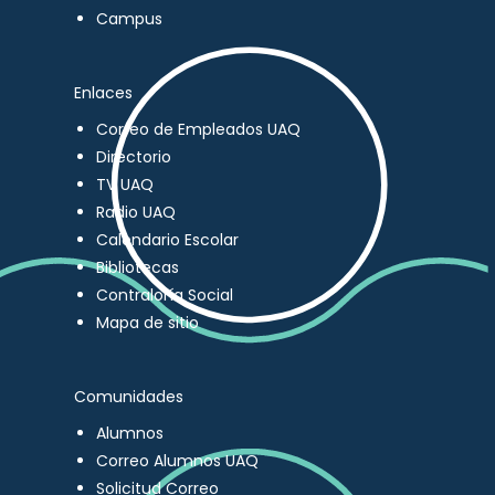
Campus
Enlaces
Correo de Empleados UAQ
Directorio
TV UAQ
Radio UAQ
Calendario Escolar
Bibliotecas
Contraloría Social
Mapa de sitio
Comunidades
Alumnos
Correo Alumnos UAQ
Solicitud Correo