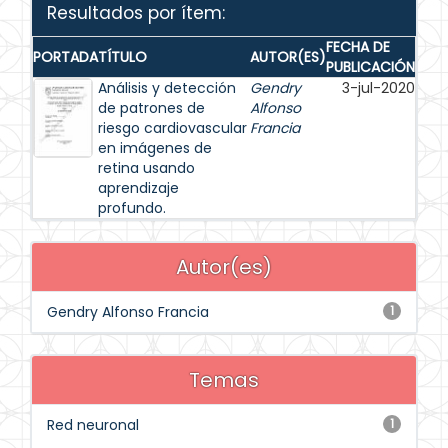
Resultados por ítem:
FECHA DE
PORTADA
TÍTULO
AUTOR(ES)
PUBLICACIÓN
Análisis y detección
Gendry
3-jul-2020
de patrones de
Alfonso
riesgo cardiovascular
Francia
en imágenes de
retina usando
aprendizaje
profundo.
Autor(es)
Gendry Alfonso Francia
1
Temas
Red neuronal
1