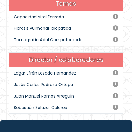
Temas
Capacidad Vital Forzada
1
Fibrosis Pulmonar Idiopática
1
Tomografía Axial Computarizada
1
Director / colaboradores
Edgar Efrén Lozada Hernández
1
Jesús Carlos Pedraza Ortega
1
Juan Manuel Ramos Arreguín
1
Sebastián Salazar Colores
1