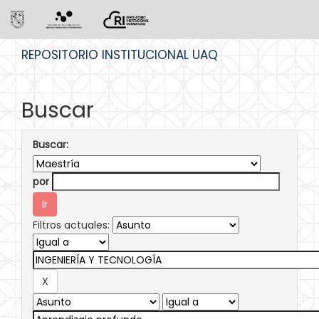
Skip
REPOSITORIO INSTITUCIONAL UAQ
navigation
Buscar
Buscar:
por
Filtros actuales: