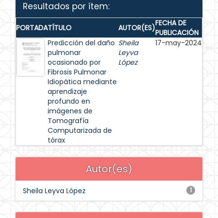
Resultados por ítem:
FECHA DE
PORTADA
TÍTULO
AUTOR(ES)
PUBLICACIÓN
Predicción del daño
Sheila
17-may-2024
pulmonar
Leyva
ocasionado por
López
Fibrosis Pulmonar
Idiopática mediante
aprendizaje
profundo en
imágenes de
Tomografía
Computarizada de
tórax
Autor(es)
Sheila Leyva López
1