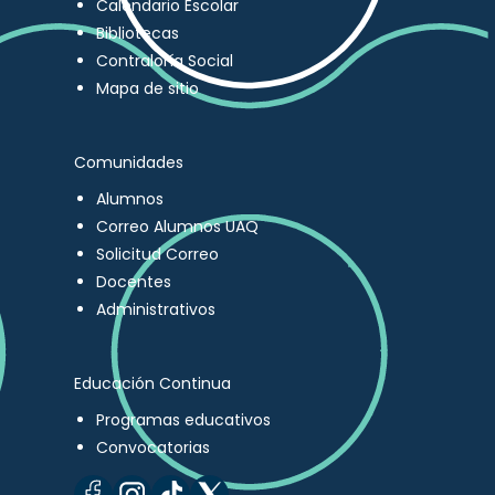
Calendario Escolar
Bibliotecas
Contraloría Social
Mapa de sitio
Comunidades
Alumnos
Correo Alumnos UAQ
Solicitud Correo
Docentes
Administrativos
Educación Continua
Programas educativos
Convocatorias