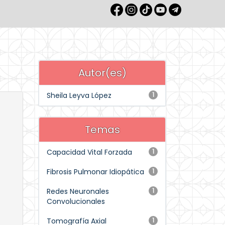
Autor(es)
Sheila Leyva López
1
Temas
Capacidad Vital Forzada
1
Fibrosis Pulmonar Idiopática
1
Redes Neuronales
1
Convolucionales
Tomografía Axial
1