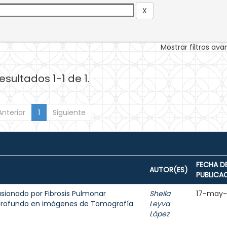
Mostrar filtros av
esultados 1-1 de 1.
Anterior
1
Siguiente
FECHA D
AUTOR(ES)
PUBLICA
sionado por Fibrosis Pulmonar
Sheila
17-may
 profundo en imágenes de Tomografía
Leyva
López