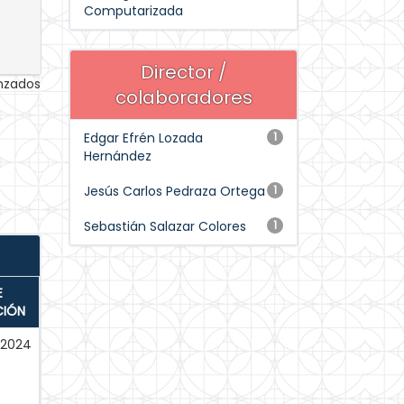
Computarizada
Director /
anzados
colaboradores
Edgar Efrén Lozada
1
Hernández
Jesús Carlos Pedraza Ortega
1
Sebastián Salazar Colores
1
E
CIÓN
-2024