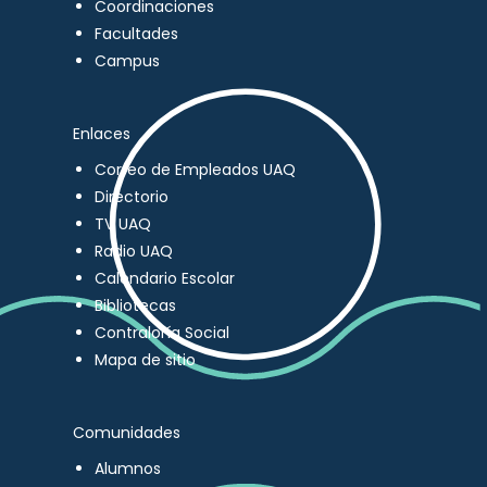
Coordinaciones
Facultades
Campus
Enlaces
Correo de Empleados UAQ
Directorio
TV UAQ
Radio UAQ
Calendario Escolar
Bibliotecas
Contraloría Social
Mapa de sitio
Comunidades
Alumnos