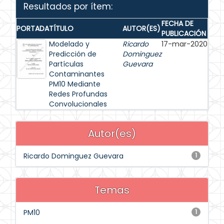
Resultados por ítem:
FECHA DE
PORTADA
TÍTULO
AUTOR(ES)
PUBLICACIÓN
Modelado y
Ricardo
17-mar-2020
Predicción de
Dominguez
Partículas
Guevara
Contaminantes
PM10 Mediante
Redes Profundas
Convolucionales
Autor(es)
Ricardo Dominguez Guevara
1
Temas
PM10
1