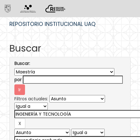
Skip
REPOSITORIO INSTITUCIONAL UAQ
navigation
Buscar
Buscar:
por
Filtros actuales: