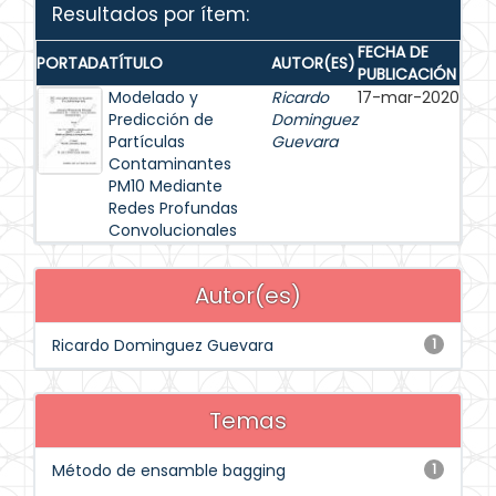
Resultados por ítem:
FECHA DE
PORTADA
TÍTULO
AUTOR(ES)
PUBLICACIÓN
Modelado y
Ricardo
17-mar-2020
Predicción de
Dominguez
Partículas
Guevara
Contaminantes
PM10 Mediante
Redes Profundas
Convolucionales
Autor(es)
Ricardo Dominguez Guevara
1
Temas
Método de ensamble bagging
1