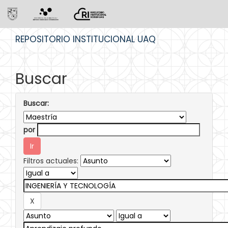
Skip
REPOSITORIO INSTITUCIONAL UAQ
navigation
Buscar
Buscar:
por
Filtros actuales: