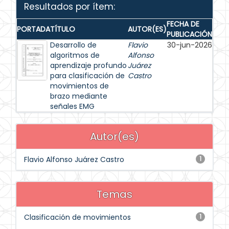
Resultados por ítem:
FECHA DE
PORTADA
TÍTULO
AUTOR(ES)
PUBLICACIÓN
Desarrollo de
Flavio
30-jun-2026
algoritmos de
Alfonso
aprendizaje profundo
Juárez
para clasificación de
Castro
movimientos de
brazo mediante
señales EMG
Autor(es)
Flavio Alfonso Juárez Castro
1
Temas
Clasificación de movimientos
1