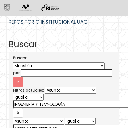
Skip
REPOSITORIO INSTITUCIONAL UAQ
navigation
Buscar
Buscar:
por
Filtros actuales: