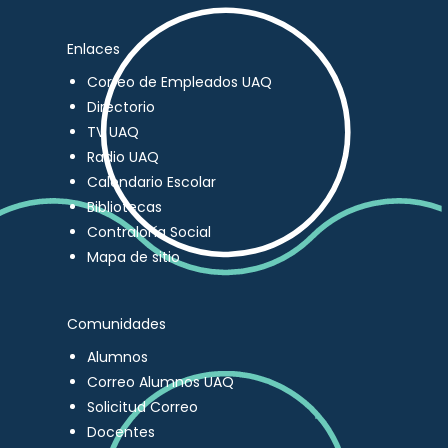
Enlaces
Correo de Empleados UAQ
Directorio
TV UAQ
Radio UAQ
Calendario Escolar
Bibliotecas
Contraloría Social
Mapa de sitio
Comunidades
Alumnos
Correo Alumnos UAQ
Solicitud Correo
Docentes