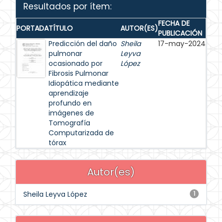
Resultados por ítem:
FECHA DE
PORTADA
TÍTULO
AUTOR(ES)
PUBLICACIÓN
Predicción del daño
Sheila
17-may-2024
pulmonar
Leyva
ocasionado por
López
Fibrosis Pulmonar
Idiopática mediante
aprendizaje
profundo en
imágenes de
Tomografía
Computarizada de
tórax
Autor(es)
Sheila Leyva López
1