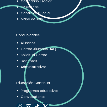
Calendario Escolar
Bibliotecas
Contraloría Social
Mapa de sitio
Comunidades
Alumnos
Correo Alumnos UAQ
Solicitud Correo
Docentes
Administrativos
Educación Continua
Programas educativos
Convocatorias