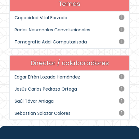
Temas
Capacidad Vital Forzada
1
Redes Neuronales Convolucionales
1
Tomografía Axial Computarizada
1
Director / colaboradores
Edgar Efrén Lozada Hernández
1
Jesús Carlos Pedraza Ortega
1
Saúl Tóvar Arriaga
1
Sebastián Salazar Colores
1