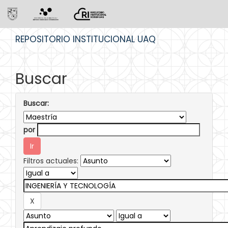
Skip
REPOSITORIO INSTITUCIONAL UAQ
navigation
Buscar
Buscar:
por
Filtros actuales: