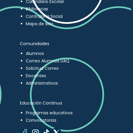
Calendario Escolar
Bibliotecas
Contraloría Social
Mapa de sitio
Comunidades
Alumnos
Correo Alumnos UAQ
Solicitud Correo
Docentes
Administrativos
Educación Continua
Programas educativos
Convocatorias