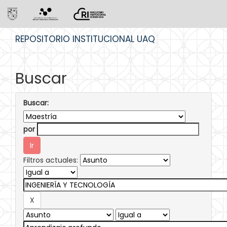
Skip
REPOSITORIO INSTITUCIONAL UAQ
navigation
Buscar
Buscar:
por
Filtros actuales: