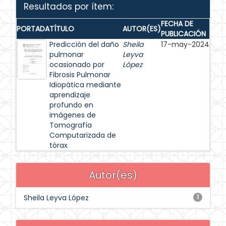
Resultados por ítem:
FECHA DE
PORTADA
TÍTULO
AUTOR(ES)
PUBLICACIÓN
Predicción del daño
Sheila
17-may-2024
pulmonar
Leyva
ocasionado por
López
Fibrosis Pulmonar
Idiopática mediante
aprendizaje
profundo en
imágenes de
Tomografía
Computarizada de
tórax
Autor(es)
Sheila Leyva López
1