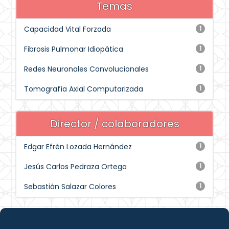
Temas
Capacidad Vital Forzada
1
Fibrosis Pulmonar Idiopática
1
Redes Neuronales Convolucionales
1
Tomografía Axial Computarizada
1
Director / colaboradores
Edgar Efrén Lozada Hernández
1
Jesús Carlos Pedraza Ortega
1
Sebastián Salazar Colores
1