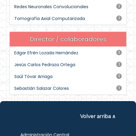
Redes Neuronales Convolucionales
1
Tomografía Axial Computarizada
1
Director / colaboradores
Edgar Efrén Lozada Hernández
1
Jesús Carlos Pedraza Ortega
1
Saúl Tóvar Arriaga
1
Sebastián Salazar Colores
1
Volver arriba ∧
Administración Central