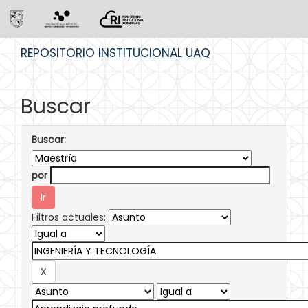
Skip
REPOSITORIO INSTITUCIONAL UAQ
navigation
Buscar
Buscar:
por
Filtros actuales: