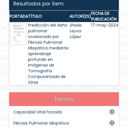
Resultados por ítem:
FECHA DE
PORTADA
TÍTULO
AUTOR(ES)
PUBLICACIÓN
Predicción del daño
Sheila
17-may-2024
pulmonar
Leyva
ocasionado por
López
Fibrosis Pulmonar
Idiopática mediante
aprendizaje
profundo en
imágenes de
Tomografía
Computarizada de
tórax
Temas
Capacidad Vital Forzada
1
Fibrosis Pulmonar Idiopática
1