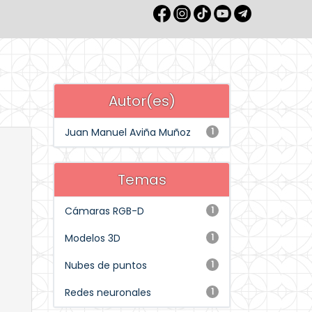
Autor(es)
Juan Manuel Aviña Muñoz
1
Temas
Cámaras RGB-D
1
Modelos 3D
1
Nubes de puntos
1
Redes neuronales
1