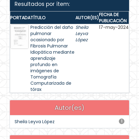
Resultados por ítem:
FECHA DE
PORTADA
TÍTULO
AUTOR(ES)
PUBLICACIÓN
Predicción del daño
Sheila
17-may-2024
pulmonar
Leyva
ocasionado por
López
Fibrosis Pulmonar
Idiopática mediante
aprendizaje
profundo en
imágenes de
Tomografía
Computarizada de
tórax
Autor(es)
Sheila Leyva López
1