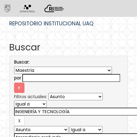
Skip
REPOSITORIO INSTITUCIONAL UAQ
navigation
Buscar
Buscar:
por
Filtros actuales: