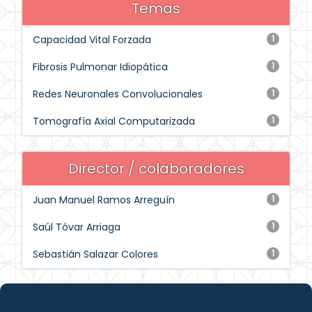
Temas
Capacidad Vital Forzada
1
Fibrosis Pulmonar Idiopática
1
Redes Neuronales Convolucionales
1
Tomografía Axial Computarizada
1
Director / colaboradores
Juan Manuel Ramos Arreguín
1
Saúl Tóvar Arriaga
1
Sebastián Salazar Colores
1