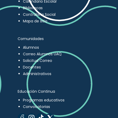
Calendario Escolar
Bibliotecas
Contraloría Social
Mapa de sitio
Comunidades
Alumnos
Correo Alumnos UAQ
Solicitud Correo
Docentes
Administrativos
Educación Continua
Programas educativos
Convocatorias