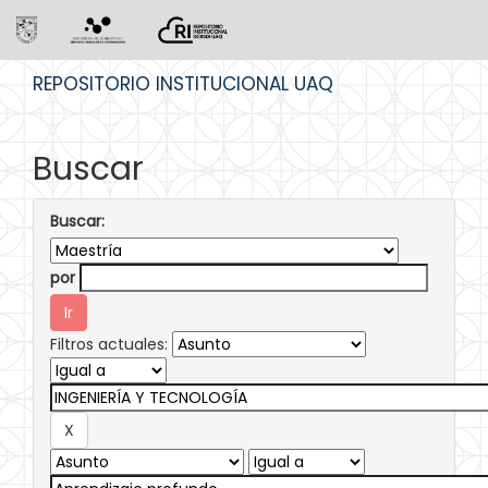
Skip
REPOSITORIO INSTITUCIONAL UAQ
navigation
Buscar
Buscar:
por
Filtros actuales: