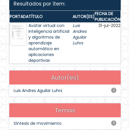
Resultados por ítem:
FECHA DE
PORTADA
TÍTULO
AUTOR(ES)
PUBLICACIÓN
Avatar virtual con
Luis
31-jul-2022
inteligencia artificial
Andres
y algoritmos de
Aguilar
aprendizaje
Luhrs
automático en
aplicaciones
deportivas
Autor(es)
Luis Andres Aguilar Luhrs
1
Temas
Síntesis de movimiento
1