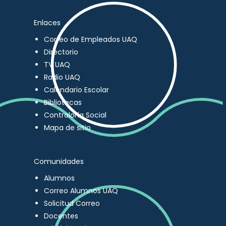
Enlaces
Correo de Empleados UAQ
Directorio
TV UAQ
Radio UAQ
Calendario Escolar
Bibliotecas
Contraloría Social
Mapa de sitio
Comunidades
Alumnos
Correo Alumnos UAQ
Solicitud Correo
Docentes